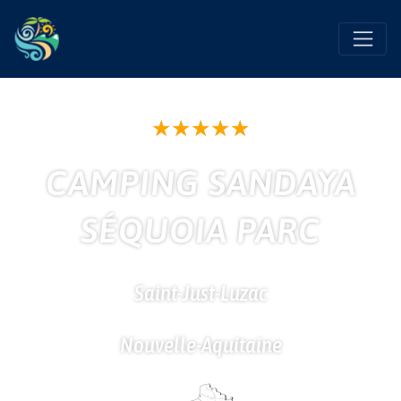
Favo
★
★
★
★
★
CAMPING SANDAYA
SÉQUOIA PARC
Saint-Just-Luzac
Nouvelle-Aquitaine