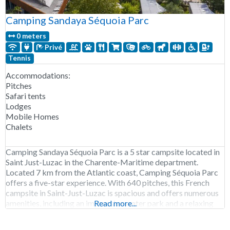
Camping Sandaya Séquoia Parc
0 meters
Privé
Tennis
Accommodations:
Pitches
Safari tents
Lodges
Mobile Homes
Chalets
Camping Sandaya Séquoia Parc is a 5 star campsite located in
Saint Just-Luzac in the Charente-Maritime department.
Located 7 km from the Atlantic coast, Camping Séquoia Parc
offers a five-star experience. With 640 pitches, this French
campsite in Saint-Just-Luzac is spacious and offers numerous
amenities, including an impressive water park and a relaxing
Read more...
wellness center. The water park covers a