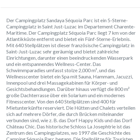
Der Campingplatz Sandaya Séquoia Parc ist ein 5-Sterne-
Campingplatz in Saint Just-Luzac im Departement Charente-
Maritime. Der Campingplatz Séquoia Parc liegt 7 km von der
Atlantikküste entfernt und bietet ein Fünf-Sterne-Erlebnis.
Mit 640 Stellplätzen ist dieser französische Campingplatz in
Saint-Just-Luzac sehr geräumig und bietet zahlreiche
Einrichtungen, darunter einen beeindruckenden Wasserpark
und ein entspannendes Wellness-Center. Das
Schwimmparadies umfasst stolze 2,000 m², und das
Wellnesscenter bietet ein Spa mit Sauna, Hammam, Jacuzzi,
Innenpool und drei Massagekabinen für Körper- und
Gesichtsbehandlungen. Darüber hinaus verfügt die 800 m²
große Dachterrasse über ein Solarium und ein modernes
Fitnesscenter. Von den 640 Stellplätzen sind 400 für
Mietunterkünfte reserviert. Die Hütten und Chalets verteilen
sich auf mehrere Dörfer, die durch Brücken miteinander
verbunden sind, wie z. B. das Dorf Happy Kids und das Dorf
Château Chic. Das historische Schloss La Josephtrie ist das
Zentrum des Campingplatzes, wo 1997 die Geschichte des
Camping Séquoia Parc begann. Die Stellplätze für Touristen