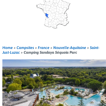
Home
»
Campsites
»
France
»
Nouvelle-Aquitaine
»
Saint-
Just-Luzac
»
Camping Sandaya Séquoia Parc
Previous
Nex