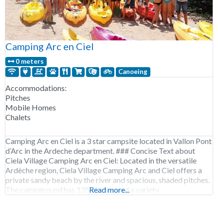
Camping Arc en Ciel
0 meters
Canoeing
Accommodations:
Pitches
Mobile Homes
Chalets
Camping Arc en Ciel is a 3 star campsite located in Vallon Pont
d’Arc in the Ardeche department. ### Concise Text about
Ciela Village Camping Arc en Ciel: Located in the versatile
Ardèche region, Ciela Village Camping Arc and Ciel offers a
private sandy beach by the river and spacious, shaded pitches.
The campground has 135 pitches and a variety
Read more...