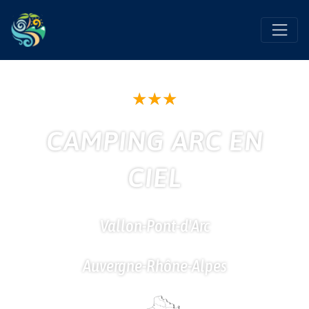
Favo
★
★
★
CAMPING ARC EN
CIEL
Vallon-Pont-d'Arc
Auvergne-Rhône-Alpes