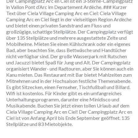
Der Campingplatz Arc en Ciel ist ein 3-Sterne-Campingplatz
in Vallon Pont d’Arc im Departement Ardèche. ### Kurzer
Text über Ciela Village Camping Arc en Ciel: Ciela Village
Camping Arc en Ciel liegt in der vielseitigen Region Ardèche
und bietet einen privaten Sandstrand am Fluss und
großzügige, schattige Stellplätze. Der Campingplatz verfügt
über 135 Stellplätze und mehrere ausgestattete Zelte und
Mobilheime. Mieten Sie einen Kühlschrank oder ein eigenes
Bad, aber beachten Sie, dass Bettwäsche und Handtücher
nicht verfügbar sind. Der große Wasserpark mit Rutschen
und Jacuzzi bietet Spaß für Jung und Alt. Der Campingplatz
organisiert Wander- und Radtouren, aber Sie können auch ein
Kanu mieten. Das Restaurant mit Bar bietet Mahlzeiten zum
Mitnehmen und in der Hochsaison festliche Themenabende.
Es gibt Sitzecken, einen Fernseher, Tischfußball und Billard.
Wifi ist kostenlos. Für Kinder gibt es ein umfangreiches
Unterhaltungsprogramm, darunter eine Minidisco und
Musikabende. Buchen Sie jetzt einen tollen Urlaub auf dem
Ciela Village Camping Arc en Ciel! Der Campingplatz Arc en
Ciel ist von Anfang April bis Ende September geöffnet. 135
Stellplätze und 83 Mietobjekte.