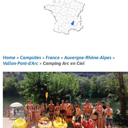
Home
»
Campsites
»
France
»
Auvergne-Rhône-Alpes
»
Vallon-Pont-d'Arc
»
Camping Arc en Ciel
Previous
Nex